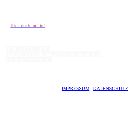
Kiek doch mol in!
ATHLETEN LOGIN
Hier geht es für alle manusports-Athleten zu ihrem
TrainingPeaks-Account:
©
Copyright
IMPRESSUM
/
D
A
TENSCHUTZ
Manuela
Dierkes –
manusports