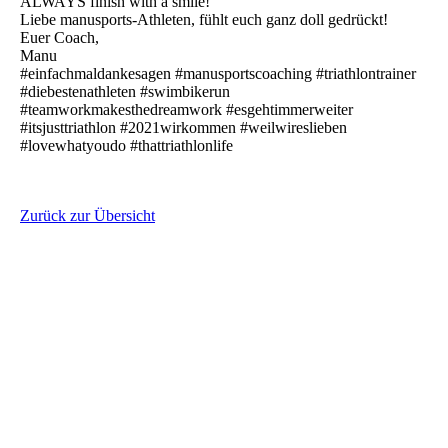
ALWAYS finish with a smile!
Liebe manusports-Athleten, fühlt euch ganz doll gedrückt!
Euer Coach,
Manu
#einfachmaldankesagen #manusportscoaching #triathlontrainer
#diebestenathleten #swimbikerun
#teamworkmakesthedreamwork #esgehtimmerweiter
#itsjusttriathlon #2021wirkommen #weilwireslieben
#lovewhatyoudo #thattriathlonlife
Zurück zur Übersicht