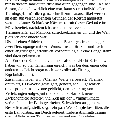
mir in diesem Jahr durch dick und dünn gegangen sind. In einer
Saison, die nicht wirklich eine war, kann so ein individueller
Trainingsplan nämlich ganz schnell zum Luxusartikel werden,
an dem aus verschiedensten Gründen der Rotstift angesetzt
werden könnte. Schlaflose Nächte hat mir dieser Gedanke im
März bereitet, nachdem ich aus dem noch versuchten
Trainingslager auf Mallorca zurückgekommen bin und die Welt
plötzlich eine andere war.
Bis auf einen Athleten, sind alle an Board geblieben – sogar
zwei Neuzugänge mit dem Wunsch nach Struktur und nach
einer langfristigen, effektiven Vorbereitung auf eine Langdistanz
sind dazu gekommen.
Am Ende der Saison, die viel mehr als eine „Nicht-Saison“ war,
haben wir so viel gemeinsam erreicht, was bei dem einen oder
anderen vielleicht sogar noch wertvoller als Einträge in
Ergebnislisten ist.
Zusammen haben wir VO2max-Werte verbessert, VLamax
optimiert, FTP-Werte gesteigert, gehofft, sch…. geschrien,
umdisponiert, nach vorne geblickt, den Ursprung von
Verletzungen aufgespürt und endlich auskuriert, neue
Zwischenziele gesteckt, viel Zeit auf der Gymnastikmatte
verbracht, an der Basis gearbeitet, Schwächen ausgemerzt,
Bestzeiten aufgestellt, sogar ein paar Wettkämpfe bestritten, die
erste Langdistanz am Deich gefeiert, Lebensabschnittsträume
verwirklicht, neue Trainingsreviere und wunderschöne