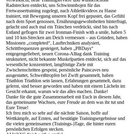
Radstrecken entdeckt, uns Schwimmbojen für das
Freiwassertraining zugelegt, nach Athletikvideos zu Hause
trainiert, mit Bewegung unseren Kopf frei gepustet, das Gefühl
nach dem Sport genossen, Ernährungsgewohnheiten hinterfragt,
gelacht und auch mal ein Tränchen verdrückt, sind bis nach
Estland geflogen für zwei Ironman-Finish with a smile, haben 5
und 10 km-Strecken am Deich vermessen – aus Gründen, haben
Missionen „completed“, Lauftechniken analysiert,
Schrittfrequenzen gesteigert, haben „PBDays“
entgegengefiebert, neuen Corona-Alltag dank Training
strukturiert, nicht bekannte Muskelpartien entdeckt, sich auf das
wesentliche konzentriert, langfristige Ziele mit
Zwischenschritten gespeist, persönliche Paincaves neu
ausgestattet, Schweißtropfen bei Zwift gesammelt, haben
Triathlon Triathlon sein lassen, Erfahrungen gesammelt, dazu
gelernt, sind besser geworden und haben mit einem Lächeln im
Gesicht erkannt, warum wir das alles machen. Danke!
Danke für die gute Zusammenarbeit mit Euch in diesem Jahr,
das gemeinsame Wachsen, eure Freude an dem was ihr tut und
Eure Treue!
Ich freu mich so sehr auf die nächste Saison, hoffe auf
Wettkämpfe, auf Ernten, auf bestätigte Trainingsergebnisse und
die vielen gemeinsamen (Trainings-)Tage, die hinter euren
persönlichen Erfolgen stecken.