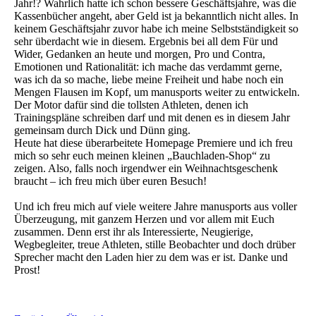
Jahr!? Wahrlich hatte ich schon bessere Geschäftsjahre, was die
Kassenbücher angeht, aber Geld ist ja bekanntlich nicht alles. In
keinem Geschäftsjahr zuvor habe ich meine Selbstständigkeit so
sehr überdacht wie in diesem. Ergebnis bei all dem Für und
Wider, Gedanken an heute und morgen, Pro und Contra,
Emotionen und Rationalität: ich mache das verdammt gerne,
was ich da so mache, liebe meine Freiheit und habe noch ein
Mengen Flausen im Kopf, um manusports weiter zu entwickeln.
Der Motor dafür sind die tollsten Athleten, denen ich
Trainingspläne schreiben darf und mit denen es in diesem Jahr
gemeinsam durch Dick und Dünn ging.
Heute hat diese überarbeitete Homepage Premiere und ich freu
mich so sehr euch meinen kleinen „Bauchladen-Shop“ zu
zeigen. Also, falls noch irgendwer ein Weihnachtsgeschenk
braucht – ich freu mich über euren Besuch!
Und ich freu mich auf viele weitere Jahre manusports aus voller
Überzeugung, mit ganzem Herzen und vor allem mit Euch
zusammen. Denn erst ihr als Interessierte, Neugierige,
Wegbegleiter, treue Athleten, stille Beobachter und doch drüber
Sprecher macht den Laden hier zu dem was er ist. Danke und
Prost!