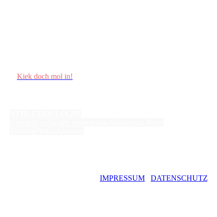
Kiek doch mol in!
ATHLETEN LOGIN
Hier geht es für alle manusports-Athleten zu ihrem
TrainingPeaks-Account:
©
Copyright
IMPRESSUM
/
D
A
TENSCHUTZ
Manuela
Dierkes –
manusports