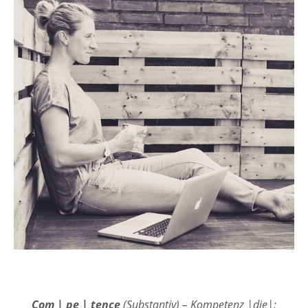
Com | pe | tence
(Substantiv) – Kompetenz |die|;